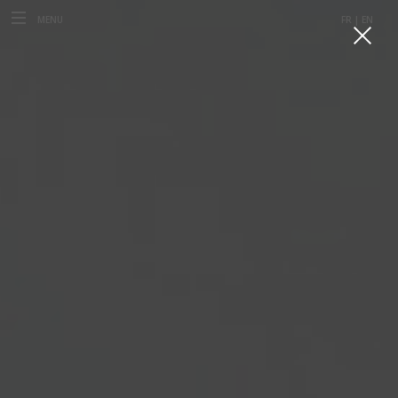
MENU
FR |
EN